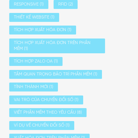
RESPONSIVE
(1)
RFID
(2)
THIẾT KẾ WEBSITE
(1)
TÍCH HỢP XUẤT HÓA ĐƠN
(1)
TÍCH HỢP XUẤT HÓA ĐƠN TRÊN PHẦN
MỀM
(1)
TÍCH HỢP ZALO OA
(1)
TẦM QUAN TRỌNG BẢO TRÌ PHẦN MỀM
(1)
TỈNH THÀNH MỚI
(1)
VAI TRÒ CỦA CHUYỂN ĐỔI SỐ
(1)
VIẾT PHẦN MỀM THEO YÊU CẦU
(8)
VÍ DỤ VỀ CHUYỂN ĐỔI SỐ
(1)