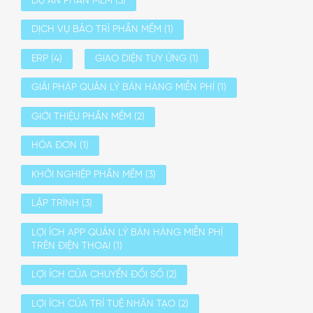
DỰ ÁN PHẦN MỀM
(3)
DỊCH VỤ BẢO TRÌ PHẦN MỀM
(1)
ERP
(4)
GIAO DIỆN TÙY ỨNG
(1)
GIẢI PHÁP QUẢN LÝ BÁN HÀNG MIỄN PHÍ
(1)
GIỚI THIỆU PHẦN MỀM
(2)
HÓA ĐƠN
(1)
KHỞI NGHIỆP PHẦN MỀM
(3)
LẬP TRÌNH
(3)
LỢI ÍCH APP QUẢN LÝ BÁN HÀNG MIỄN PHÍ
TRÊN ĐIỆN THOẠI
(1)
LỢI ÍCH CỦA CHUYỂN ĐỔI SỐ
(2)
LỢI ÍCH CỦA TRÍ TUỆ NHÂN TẠO
(2)