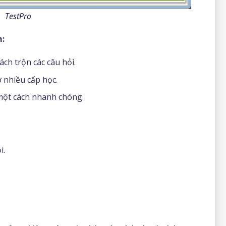
TestPro
m:
ch trộn các câu hỏi.
 nhiều cấp học.
 một cách nhanh chóng.
i.