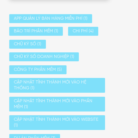
APP QUẢN LÝ BÁN HÀNG MIỄN PHÍ
(1)
BẢO TRÌ PHẦN MỀM
(1)
CHI PHÍ
(4)
CHỮ KÝ SỐ
(1)
CHỮ KÝ SỐ DOANH NGHIỆP
(1)
CÔNG TY PHẦN MỀM
(5)
CẬP NHẬT TỈNH THÀNH MỚI VÀO HỆ
THỐNG
(1)
CẬP NHẬT TỈNH THÀNH MỚI VÀO PHẦN
MỀM
(1)
CẬP NHẬT TỈNH THÀNH MỚI VÀO WEBSITE
(1)