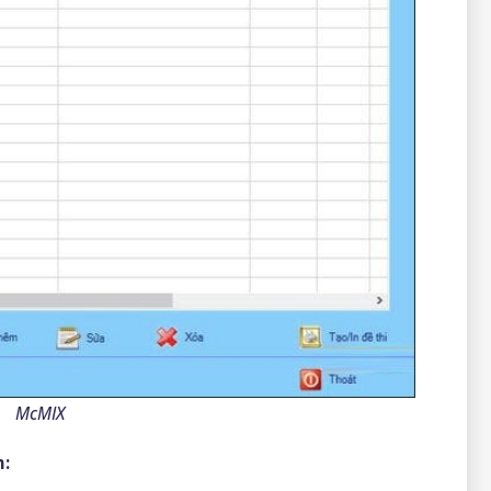
McMIX
m: