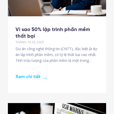
Vì sao 50% lập trình phần mềm
thất bại
THÁNG 10 29, 2020
Dự án công nghệ thông tin (CNTT), đặc biệt là dự
án lập trình phần mềm, có tỷ lệ thất bại cao nhất.
Tính trừu tượng của phần mềm là một trong
những nguyên nhân chính. Người ta chỉ thấy sự
tồn tại của nó khi nó được đưa vào sử dụng.
Xem chi tiết
Chính vì tính