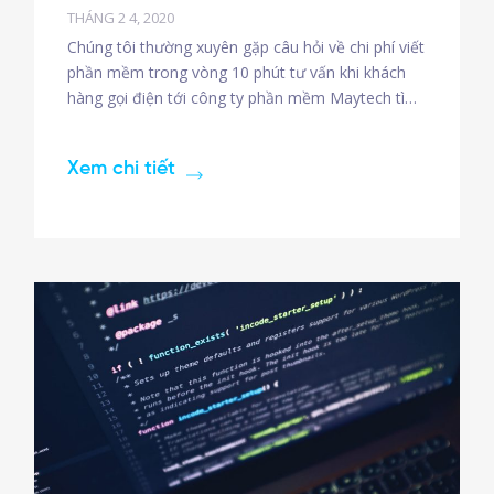
THÁNG 2 4, 2020
Chúng tôi thường xuyên gặp câu hỏi về chi phí viết
phần mềm trong vòng 10 phút tư vấn khi khách
hàng gọi điện tới công ty phần mềm Maytech tìm
đối tác gia công phần mềm. Rất khó để trả lời câu
hỏi này, vì nó giống kịch bản sau. Bạn gọi điện tới
Xem chi tiết
mội đại lý