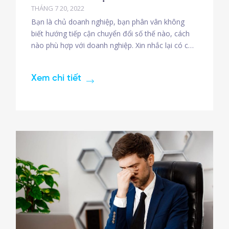
THÁNG 7 20, 2022
Bạn là chủ doanh nghiệp, bạn phân vân không
biết hướng tiếp cận chuyển đổi số thế nào, cách
nào phù hợp với doanh nghiệp. Xin nhắc lại có các
quá trình chuyển đổi dần dần từ doanh nghiệp
truyền thống sang chuyển đổi số: Số hóa dữ liệu:
Xem chi tiết
digitization Ứng dụng hiệu quả công