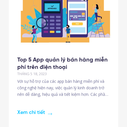
Top 5 App quản lý bán hàng miễn
phí trên điện thoại
THÁNG 5 18, 2023
Với sự hỗ trợ của các app bán hàng miễn phí và
công nghệ hiện nay, việc quản lý kinh doanh trở
nên dễ dàng, hiệu quả và tiết kiệm hơn. Các phần
mềm quản lý bán hàng giúp chủ cửa hàng theo
dõi doanh thu, quản lý kho hàng, nhân viên, đơn
Xem chi tiết
hàng và