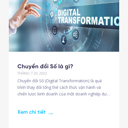
Chuyển đổi Số là gì?
THÁNG 7 20, 2022
Chuyển đổi Số (Digital Transformation) là quá
trình thay đổi tổng thể cách thức vận hành và
chiến lược kinh doanh của một doanh nghiệp dựa
trên nền tảng công nghệ số. Đây không chỉ là việc
thay đổi hình thức như chuyển từ chấm công bằng
Xem chi tiết
thẻ giấy sang vân tay, mà là một