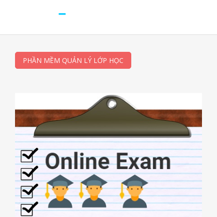
PHẦN MỀM QUẢN LÝ LỚP HỌC