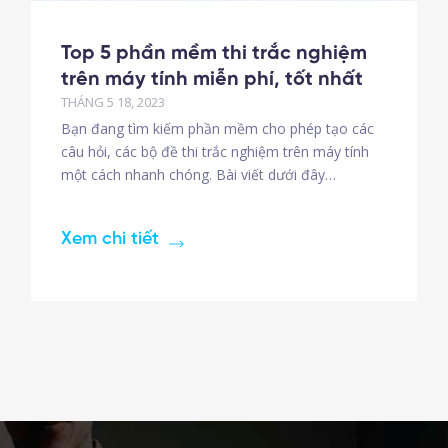
Top 5 phần mềm thi trắc nghiệm
trên máy tính miễn phí, tốt nhất
THÁNG 5 18, 2023
Bạn đang tìm kiếm phần mềm cho phép tạo các
câu hỏi, các bộ đề thi trắc nghiệm trên máy tính
một cách nhanh chóng. Bài viết dưới đây
của Maytech sẽ tổng hợp cho các bạn về Top 5
phần mềm thi trắc nghiệm trên máy tính miễn phí,
Xem chi tiết
tốt nhất năm 2023. 1. McMIX