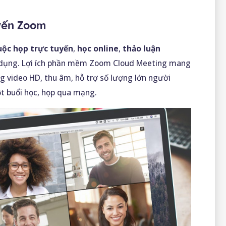
yến Zoom
uộc họp trực tuyến
,
học online
,
thảo luận
ử dụng. Lợi ích phần mềm Zoom Cloud Meeting mang
ng video HD, thu âm, hỗ trợ số lượng lớn người
t buổi học, họp qua mạng.