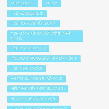
RESPONSIVE
(1)
RFID
(2)
THIẾT KẾ WEBSITE
(1)
TÍCH HỢP XUẤT HÓA ĐƠN
(1)
TÍCH HỢP XUẤT HÓA ĐƠN TRÊN PHẦN
MỀM
(1)
TÍCH HỢP ZALO OA
(1)
TẦM QUAN TRỌNG BẢO TRÌ PHẦN MỀM
(1)
TỈNH THÀNH MỚI
(1)
VAI TRÒ CỦA CHUYỂN ĐỔI SỐ
(1)
VIẾT PHẦN MỀM THEO YÊU CẦU
(8)
VÍ DỤ VỀ CHUYỂN ĐỔI SỐ
(1)