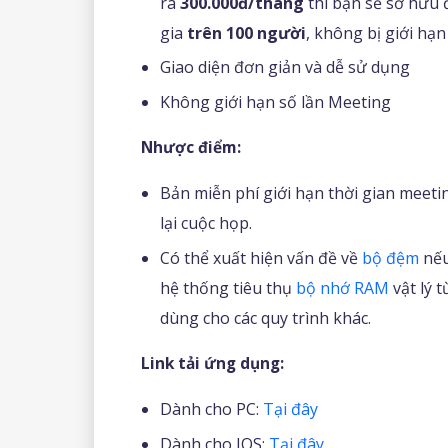
ra
300.000đ/tháng
thì bạn sẽ sở hữu
gia
trên 100 người
, không bị giới hạ
Giao diện đơn giản và dễ sử dụng
Không giới hạn số lần Meeting
Nhược điểm:
Bản miễn phí giới hạn thời gian meet
lại cuộc họp.
Có thể xuất hiện vấn đề về
bộ đệm
nếu
hệ thống tiêu thụ
bộ nhớ RAM
vật lý 
dùng cho các quy trình khác.
Link tải ứng dụng:
Dành cho PC:
Tại đây
Dành cho IOS:
Tại đây