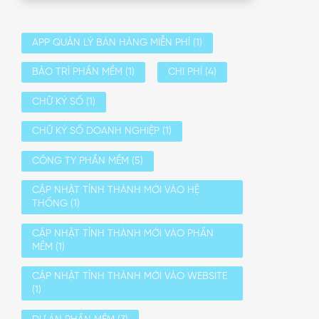
APP QUẢN LÝ BÁN HÀNG MIỄN PHÍ
(1)
BẢO TRÌ PHẦN MỀM
(1)
CHI PHÍ
(4)
CHỮ KÝ SỐ
(1)
CHỮ KÝ SỐ DOANH NGHIỆP
(1)
CÔNG TY PHẦN MỀM
(5)
CẬP NHẬT TỈNH THÀNH MỚI VÀO HỆ
THỐNG
(1)
CẬP NHẬT TỈNH THÀNH MỚI VÀO PHẦN
MỀM
(1)
CẬP NHẬT TỈNH THÀNH MỚI VÀO WEBSITE
(1)