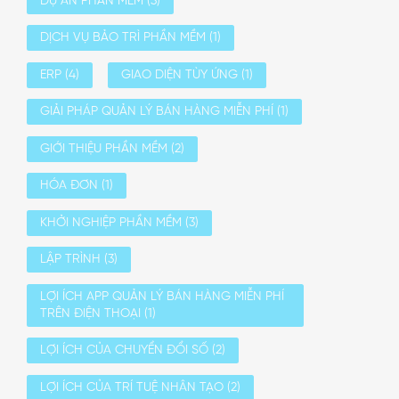
DỰ ÁN PHẦN MỀM
(3)
DỊCH VỤ BẢO TRÌ PHẦN MỀM
(1)
ERP
(4)
GIAO DIỆN TÙY ỨNG
(1)
GIẢI PHÁP QUẢN LÝ BÁN HÀNG MIỄN PHÍ
(1)
GIỚI THIỆU PHẦN MỀM
(2)
HÓA ĐƠN
(1)
KHỞI NGHIỆP PHẦN MỀM
(3)
LẬP TRÌNH
(3)
LỢI ÍCH APP QUẢN LÝ BÁN HÀNG MIỄN PHÍ
TRÊN ĐIỆN THOẠI
(1)
LỢI ÍCH CỦA CHUYỂN ĐỔI SỐ
(2)
LỢI ÍCH CỦA TRÍ TUỆ NHÂN TẠO
(2)