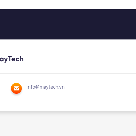
MayTech
info@maytech.vn