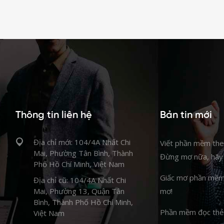
Thông tin liên hệ
Bản tin mới
Địa chỉ mới: 104/4A Nhất Chi
Viết phần mềm th
Mai, Phường Tân Bình, Thành
Đừng mơ nữa, hãy 
Phố Hồ Chí Minh, Việt Nam
Giấc mơ phần mề
Địa chỉ cũ: 104/4A Nhất Chi
Mai, Phường 13, Quận Tân
mơ!
Bình, Thành Phố Hồ Chí Minh,
Phần mềm đọc thẻ
Việt Nam