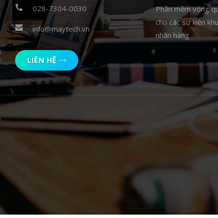
028-7304-0030
Phần mềm vòng q
cho các sự kiện kh
info@maytech.vn
nhãn hàng
LIÊN HỆ