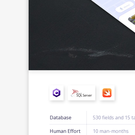
Database
530 fields and 15 t
Human Effort
10 man-months