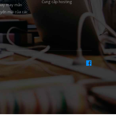
Cung cấp hosting
uay may mắn
uyến mãi của các