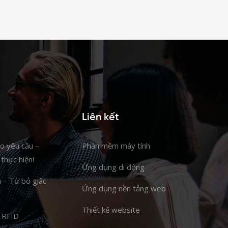
Liên kết
eo yêu cầu –
Phần mềm máy tính
thực hiện!
Ứng dụng di động
m – Từ bỏ giấc
Ứng dụng nền tảng web
Thiết kế website
 RFID